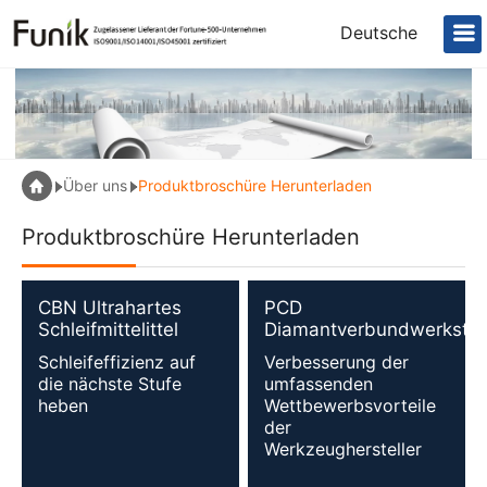
Deutsche
Über uns
Produktbroschüre Herunterladen
Produktbroschüre Herunterladen
CBN Ultrahartes
PCD
Schleifmittelittel
Diamantverbundwerkstof
Schleifeffizienz auf
Verbesserung der
die nächste Stufe
umfassenden
heben
Wettbewerbsvorteile
der
Werkzeughersteller